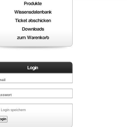
ail
asswort
Login speichern