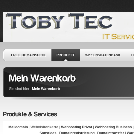
FREIE DOMAINSUCHE
PRODUKTE
WISSENSDATENBANK
T
Sie sind hier :
Mein Warenkorb
Maildomain
|
Webvisitenkarte
|
Webhosting Privat
|
Webhosting Business
Sonstiges
|
Domainregistrierung
|
Domaintransfer
|
War