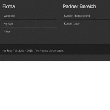
Webseite
Kunden Registrierung
Kontakt
Kunden Login
News
(c) Toby Tec 2009 - 2018 | Alle Rechte vorbehalten.